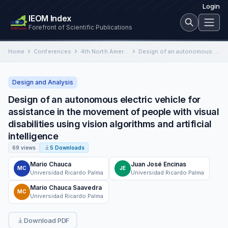
Login
IEOM Index
Forefront of Scientific Publications
Home
Conferences
4th North American International Conference on Industrial Engineering and Operations Management
Design of an autonomous electric vehicle for assistance in the movement of people with visual disabilities using vision…
Design and Analysis
Design of an autonomous electric vehicle for
assistance in the movement of people with visual
disabilities using vision algorithms and artificial
intelligence
69 views
5 Downloads
Mario Chauca
Juan José Encinas
MC
JE
Universidad Ricardo Palma
Universidad Ricardo Palma
Mario Chauca Saavedra
MC
Universidad Ricardo Palma
Download PDF